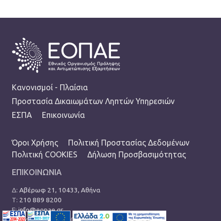
FOOTER
Κανονισμοί - Πλαίσια
Προστασία Δικαιωμάτων Ληπτών Υπηρεσιών
ΕΣΠΑ
Επικοινωνία
TERMS MENU
Όροι Χρήσης
Πολιτική Προστασίας Δεδομένων
Πολιτική COOKIES
Δήλωση Προσβασιμότητας
ΕΠΙΚΟΙΝΩΝΙΑ
Δ:
Αβέρωφ 21, 10433, Αθήνα
Τ:
210 889 8200
Ε:
info@eopae.gr
Ωράριο: 08:00-17:00