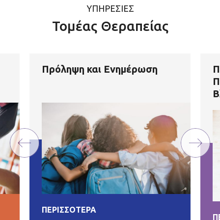
ΥΠΗΡΕΣΙΕΣ
Τομέας Θεραπείας
Πρόληψη και Ενημέρωση
Π
Π
Β
ΠΕΡΙΣΣΟΤΕΡΑ
Π