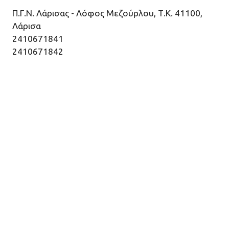
Π.Γ.Ν. Λάρισας - Λόφος Μεζούρλου, Τ.Κ. 41100,
Λάρισα
2410671841
2410671842