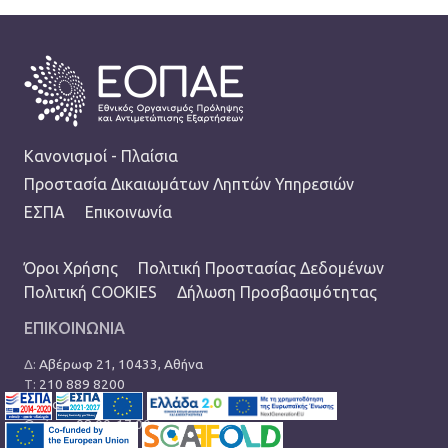
FOOTER
Κανονισμοί - Πλαίσια
Προστασία Δικαιωμάτων Ληπτών Υπηρεσιών
ΕΣΠΑ
Επικοινωνία
TERMS MENU
Όροι Χρήσης
Πολιτική Προστασίας Δεδομένων
Πολιτική COOKIES
Δήλωση Προσβασιμότητας
ΕΠΙΚΟΙΝΩΝΙΑ
Δ:
Αβέρωφ 21, 10433, Αθήνα
Τ:
210 889 8200
Ε:
info@eopae.gr
Ωράριο: 08:00-17:00