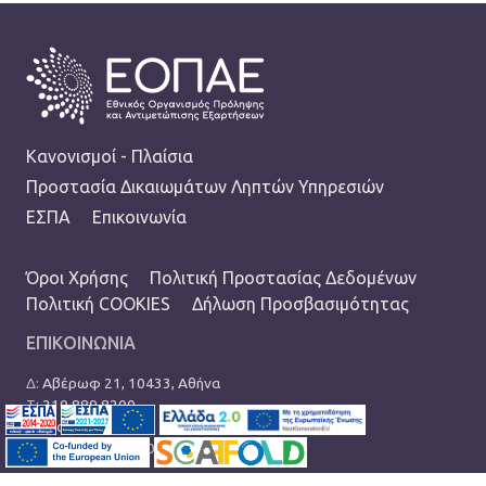
FOOTER
Κανονισμοί - Πλαίσια
Προστασία Δικαιωμάτων Ληπτών Υπηρεσιών
ΕΣΠΑ
Επικοινωνία
TERMS MENU
Όροι Χρήσης
Πολιτική Προστασίας Δεδομένων
Πολιτική COOKIES
Δήλωση Προσβασιμότητας
ΕΠΙΚΟΙΝΩΝΙΑ
Δ:
Αβέρωφ 21, 10433, Αθήνα
Τ:
210 889 8200
Ε:
info@eopae.gr
Ωράριο: 08:00-17:00