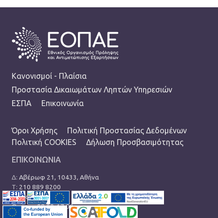
FOOTER
Κανονισμοί - Πλαίσια
Προστασία Δικαιωμάτων Ληπτών Υπηρεσιών
ΕΣΠΑ
Επικοινωνία
TERMS MENU
Όροι Χρήσης
Πολιτική Προστασίας Δεδομένων
Πολιτική COOKIES
Δήλωση Προσβασιμότητας
ΕΠΙΚΟΙΝΩΝΙΑ
Δ:
Αβέρωφ 21, 10433, Αθήνα
Τ:
210 889 8200
Ε:
info@eopae.gr
Ωράριο: 08:00-17:00