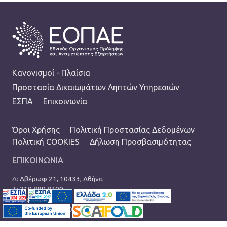
FOOTER
Κανονισμοί - Πλαίσια
Προστασία Δικαιωμάτων Ληπτών Υπηρεσιών
ΕΣΠΑ
Επικοινωνία
TERMS MENU
Όροι Χρήσης
Πολιτική Προστασίας Δεδομένων
Πολιτική COOKIES
Δήλωση Προσβασιμότητας
ΕΠΙΚΟΙΝΩΝΙΑ
Δ:
Αβέρωφ 21, 10433, Αθήνα
Τ:
210 889 8200
Ε:
info@eopae.gr
Ωράριο: 08:00-17:00