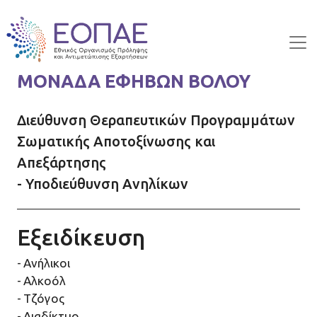
Skip to main content
ΜΟΝΑΔΑ ΕΦΗΒΩΝ ΒΟΛΟΥ
Διεύθυνση Θεραπευτικών Προγραμμάτων
Σωματικής Αποτοξίνωσης και
Απεξάρτησης
- Υποδιεύθυνση Ανηλίκων
Εξειδίκευση
Ανήλικοι
Αλκοόλ
Τζόγος
Διαδίκτυο