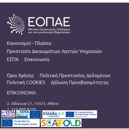
FOOTER
Κανονισμοί - Πλαίσια
Προστασία Δικαιωμάτων Ληπτών Υπηρεσιών
ΕΣΠΑ
Επικοινωνία
TERMS MENU
Όροι Χρήσης
Πολιτική Προστασίας Δεδομένων
Πολιτική COOKIES
Δήλωση Προσβασιμότητας
ΕΠΙΚΟΙΝΩΝΙΑ
Δ:
Αβέρωφ 21, 10433, Αθήνα
Τ:
210 889 8200
Ε:
info@eopae.gr
Ωράριο: 08:00-17:00