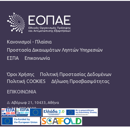
FOOTER
Κανονισμοί - Πλαίσια
Προστασία Δικαιωμάτων Ληπτών Υπηρεσιών
ΕΣΠΑ
Επικοινωνία
TERMS MENU
Όροι Χρήσης
Πολιτική Προστασίας Δεδομένων
Πολιτική COOKIES
Δήλωση Προσβασιμότητας
ΕΠΙΚΟΙΝΩΝΙΑ
Δ:
Αβέρωφ 21, 10433, Αθήνα
Τ:
210 889 8200
Ε:
info@eopae.gr
Ωράριο: 08:00-17:00