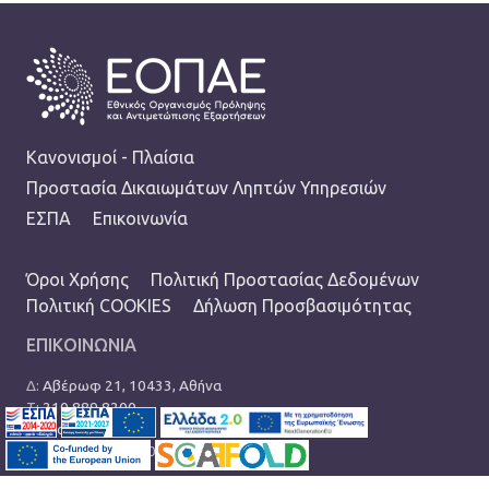
FOOTER
Κανονισμοί - Πλαίσια
Προστασία Δικαιωμάτων Ληπτών Υπηρεσιών
ΕΣΠΑ
Επικοινωνία
TERMS MENU
Όροι Χρήσης
Πολιτική Προστασίας Δεδομένων
Πολιτική COOKIES
Δήλωση Προσβασιμότητας
ΕΠΙΚΟΙΝΩΝΙΑ
Δ:
Αβέρωφ 21, 10433, Αθήνα
Τ:
210 889 8200
Ε:
info@eopae.gr
Ωράριο: 08:00-17:00