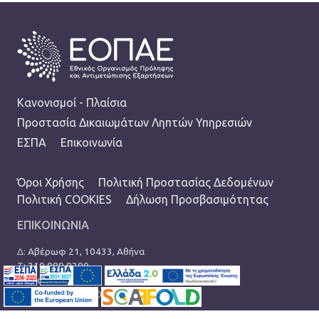
FOOTER
Κανονισμοί - Πλαίσια
Προστασία Δικαιωμάτων Ληπτών Υπηρεσιών
ΕΣΠΑ
Επικοινωνία
TERMS MENU
Όροι Χρήσης
Πολιτική Προστασίας Δεδομένων
Πολιτική COOKIES
Δήλωση Προσβασιμότητας
ΕΠΙΚΟΙΝΩΝΙΑ
Δ:
Αβέρωφ 21, 10433, Αθήνα
Τ:
210 889 8200
Ε:
info@eopae.gr
Ωράριο: 08:00-17:00