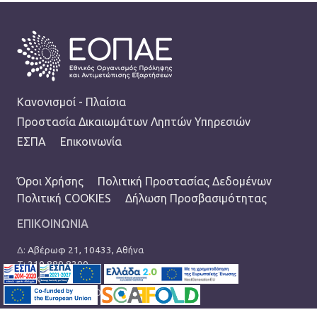
FOOTER
Κανονισμοί - Πλαίσια
Προστασία Δικαιωμάτων Ληπτών Υπηρεσιών
ΕΣΠΑ
Επικοινωνία
TERMS MENU
Όροι Χρήσης
Πολιτική Προστασίας Δεδομένων
Πολιτική COOKIES
Δήλωση Προσβασιμότητας
ΕΠΙΚΟΙΝΩΝΙΑ
Δ:
Αβέρωφ 21, 10433, Αθήνα
Τ:
210 889 8200
Ε:
info@eopae.gr
Ωράριο: 08:00-17:00