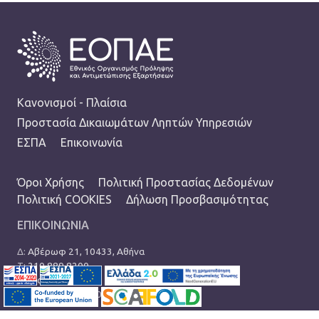
FOOTER
Κανονισμοί - Πλαίσια
Προστασία Δικαιωμάτων Ληπτών Υπηρεσιών
ΕΣΠΑ
Επικοινωνία
TERMS MENU
Όροι Χρήσης
Πολιτική Προστασίας Δεδομένων
Πολιτική COOKIES
Δήλωση Προσβασιμότητας
ΕΠΙΚΟΙΝΩΝΙΑ
Δ:
Αβέρωφ 21, 10433, Αθήνα
Τ:
210 889 8200
Ε:
info@eopae.gr
Ωράριο: 08:00-17:00