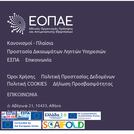
FOOTER
Κανονισμοί - Πλαίσια
Προστασία Δικαιωμάτων Ληπτών Υπηρεσιών
ΕΣΠΑ
Επικοινωνία
TERMS MENU
Όροι Χρήσης
Πολιτική Προστασίας Δεδομένων
Πολιτική COOKIES
Δήλωση Προσβασιμότητας
ΕΠΙΚΟΙΝΩΝΙΑ
Δ:
Αβέρωφ 21, 10433, Αθήνα
Τ:
210 889 8200
Ε:
info@eopae.gr
Ωράριο: 08:00-17:00