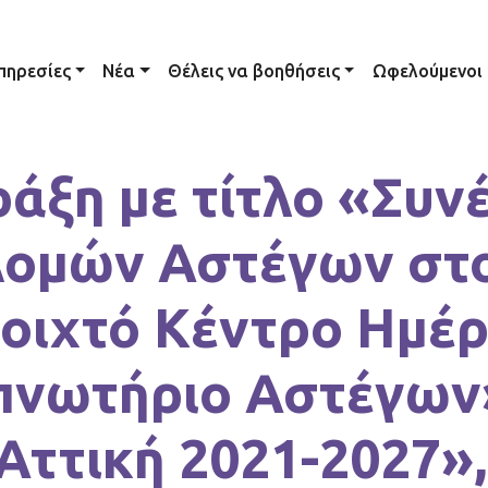
ation
πηρεσίες
Νέα
Θέλεις να βοηθήσεις
Ωφελούμενοι
άξη με τίτλο «Συν
 Δομών Αστέγων στ
νοιχτό Κέντρο Ημέ
Υπνωτήριο Αστέγων
ττική 2021-2027»,