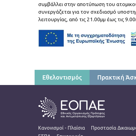
συμβάλλει στην αποτύπωση του ατομικού
συνεργάζεται για τον σχεδιασμό υποστηρ
λειτουργίας, από τις 21.00μμ έως τις 9.00
Contact menu
Εθελοντισμός
Πρακτική Άσ
Σε όλες τις κατηγορίες της ιστοσελίδας μας θα
πληροφορίες για το έργο του
ΕΟΠΑΕ
και τα π
σε όλους τους τομείς των δραστηριοτήτων του
FOOTER
Κανονισμοί - Πλαίσια
Προστασία Δικαιωμ
κατηγορία FAQ θα βρείτε πιο εξειδικευμένα ά