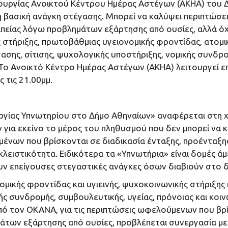
τουργίας Ανοικτού Κέντρου Ημέρας Αστέγων (ΑΚΗΑ) του Δ
η βασική ανάγκη στέγασης. Μπορεί να καλύψει περιπτώσ
απείας λόγω προβλημάτων εξάρτησης από ουσίες, αλλά όχι
στήριξης, πρωτοβάθμιας υγειονομικής φροντίδας, ατομικ
ς, σίτισης, ψυχολογικής υποστήριξης, νομικής συνδρομ
 Το Ανοικτό Κέντρο Ημέρας Αστέγων (ΑΚΗΑ) λειτουργεί ε
ς τις 21.00μμ.
υργίας Υπνωτηρίου στο Δήμο Αθηναίων» αναφέρεται στη 
για εκείνο το μέρος του πληθυσμού που δεν μπορεί να κ
ένων που βρίσκονται σε διαδικασία ένταξης, προένταξη
οκλειστικότητα. Ειδικότερα τα «Υπνωτήρια» είναι δομές 
ουν επείγουσες στεγαστικές ανάγκες όσων διαβιούν στο 
μικής φροντίδας και υγιεινής, ψυχοκοινωνικής στήριξης 
ής συνδρομής, συμβουλευτικής, υγείας, πρόνοιας και κοι
από τον ΟΚΑΝΑ, για τις περιπτώσεις ωφελούμενων που βρί
άτων εξάρτησης από ουσίες, προβλέπεται συνεργασία με