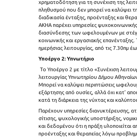
χρηματοδότηση για τη συνέχιση της λει
πληθυσμού που δεν μπορεί να καλύψει τ
διαδικασία ένταξης, προένταξης και θερ
ΑΚΗΑ παρέχει υπηρεσίες ψυχοκοινωνικής 
διασύνδεσης των ωφελουμένων με στέγαση
κοινωνικής και εργασιακής επανένταξης.
ημερήσιας λειτουργίας, από τις 7.30πμ έω
Υποέργο 2: Υπνωτήριο
Το Υποέργο 2 με τίτλο «Συνέχιση λειτο
λειτουργίας Υπνωτηρίου Δήμου Αθηναίων 
Μπορεί να καλύψει περιπτώσεις ωφελουμ
εξάρτησης από ουσίες, αλλά όχι κατ' απ
κατά τη διάρκεια της νύχτας και καλύπτ
Παρέχουν υπηρεσίες διανυκτέρευσης, ατο
σίτισης, ψυχολογικής υποστήριξης, νομικ
και δεδομένου ότι η πράξη υλοποιείται 
προένταξης και θεραπείας λόγω προβλημ