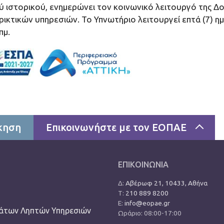
 ιστορικού, ενημερώνει τον κοινωνικό λειτουργό της Δ
ικτικών υπηρεσιών. Το Υπνωτήριο λειτουργεί επτά (7) η
πμ.
κηση
Επικοινωνήστε με τον ΕΟΠΑΕ
ΕΠΙΚΟΙΝΩΝΙΑ
Όνομα
Δ:
Αβέρωφ 21, 10433, Αθήνα
 βρείτε χρήσιμες
Τ:
210 889 8200
ρογράμματα που υλοποιεί
Ε:
info@eopae.gr
. Ειδικότερα, στην
άτων Ληπτών Υπηρεσιών
Email
Ωράριο: 08:00-17:00
ρθρα για θέματα πρόληψης