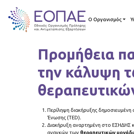
Skip to main content
Main navig
Ο Οργανισμός
Υ
Προμήθεια πα
την κάλυψη 
θεραπευτικώ
Περίληψη διακήρυξης δημοσιευμένη 
Ένωσης (TED).
Διακήρυξη αναρτημένη στο ΕΣΗΔΗΣ 
αναγκών των
θεραπευτικών μονάδ