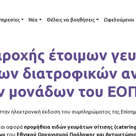
ation
πηρεσίες
Νέα
Θέλεις να βοηθήσεις
Ωφελούμενοι
ροχής έτοιμων γε
των διατροφικών α
ν μονάδων του ΕΟ
στην ηλεκτρονική έκδοση του συμπληρώματος της Επίσημ
και αφορά
προμήθεια ειδών γευμάτων σίτισης (catering
ων
του
Εθνικού Οργανισμού Πρόληψης και Αντιμετώπιση