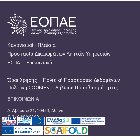
FOOTER
Κανονισμοί - Πλαίσια
Προστασία Δικαιωμάτων Ληπτών Υπηρεσιών
ΕΣΠΑ
Επικοινωνία
TERMS MENU
Όροι Χρήσης
Πολιτική Προστασίας Δεδομένων
Πολιτική COOKIES
Δήλωση Προσβασιμότητας
ΕΠΙΚΟΙΝΩΝΙΑ
Δ:
Αβέρωφ 21, 10433, Αθήνα
Τ:
210 889 8200
Ε:
info@eopae.gr
Ωράριο: 08:00-17:00