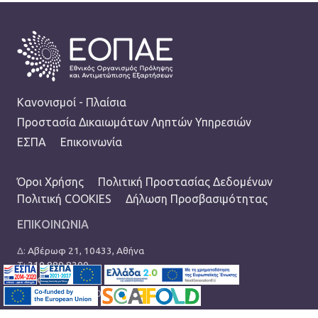
FOOTER
Κανονισμοί - Πλαίσια
Προστασία Δικαιωμάτων Ληπτών Υπηρεσιών
ΕΣΠΑ
Επικοινωνία
TERMS MENU
Όροι Χρήσης
Πολιτική Προστασίας Δεδομένων
Πολιτική COOKIES
Δήλωση Προσβασιμότητας
ΕΠΙΚΟΙΝΩΝΙΑ
Δ:
Αβέρωφ 21, 10433, Αθήνα
Τ:
210 889 8200
Ε:
info@eopae.gr
Ωράριο: 08:00-17:00