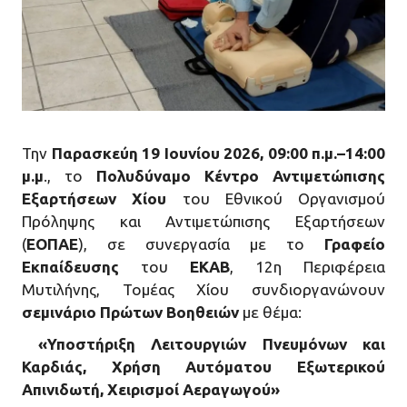
Την
Παρασκεύη 19 Ιουνίου 2026, 09:00 π.μ.–14:00
μ.μ
., το
Πολυδύναμο Κέντρο Αντιμετώπισης
Εξαρτήσεων Χίου
του Εθνικού Οργανισμού
Πρόληψης και Αντιμετώπισης Εξαρτήσεων
(
ΕΟΠΑΕ
), σε συνεργασία με το
Γραφείο
Εκπαίδευσης
του
ΕΚΑΒ
,
12η Περιφέρεια
Μυτιλήνης, Τομέας Χίου συνδιοργανώνουν
σεμινάριο Πρώτων Βοηθειών
με θέμα:
«Υποστήριξη Λειτουργιών Πνευμόνων και
Καρδιάς, Χρήση Αυτόματου Εξωτερικού
Απινιδωτή, Χειρισμοί Αεραγωγού»