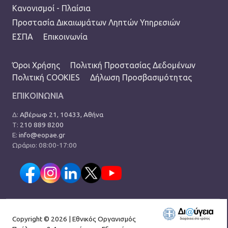
FOOTER
Κανονισμοί - Πλαίσια
Προστασία Δικαιωμάτων Ληπτών Υπηρεσιών
ΕΣΠΑ
Επικοινωνία
TERMS MENU
Όροι Χρήσης
Πολιτική Προστασίας Δεδομένων
Πολιτική COOKIES
Δήλωση Προσβασιμότητας
ΕΠΙΚΟΙΝΩΝΙΑ
Δ:
Αβέρωφ 21, 10433, Αθήνα
Τ:
210 889 8200
Ε:
info@eopae.gr
Ωράριο: 08:00-17:00
Copyright © 2026 | Εθνικός Οργανισμός