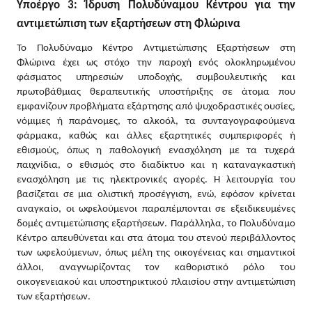
Υποέργο 3: Ίδρυση Πολυδύναμου Κέντρου για την
αντιμετώπιση των εξαρτήσεων στη Φλώρινα
Το Πολυδύναμο Κέντρο Αντιμετώπισης Εξαρτήσεων στη
Φλώρινα έχει ως στόχο την παροχή ενός ολοκληρωμένου
φάσματος υπηρεσιών υποδοχής, συμβουλευτικής και
πρωτοβάθμιας θεραπευτικής υποστήριξης σε άτομα που
εμφανίζουν προβλήματα εξάρτησης από ψυχοδραστικές ουσίες,
νόμιμες ή παράνομες, το αλκοόλ, τα συνταγογραφούμενα
φάρμακα, καθώς και άλλες εξαρτητικές συμπεριφορές ή
εθισμούς, όπως η παθολογική ενασχόληση με τα τυχερά
παιχνίδια, ο εθισμός στο διαδίκτυο και η καταναγκαστική
ενασχόληση με τις ηλεκτρονικές αγορές. Η λειτουργία του
βασίζεται σε μια ολιστική προσέγγιση, ενώ, εφόσον κρίνεται
αναγκαίο, οι ωφελούμενοι παραπέμπονται σε εξειδικευμένες
δομές αντιμετώπισης εξαρτήσεων. Παράλληλα, το Πολυδύναμο
Κέντρο απευθύνεται και στα άτομα του στενού περιβάλλοντος
των ωφελούμενων, όπως μέλη της οικογένειας και σημαντικοί
άλλοι, αναγνωρίζοντας τον καθοριστικό ρόλο του
οικογενειακού και υποστηρικτικού πλαισίου στην αντιμετώπιση
των εξαρτήσεων.