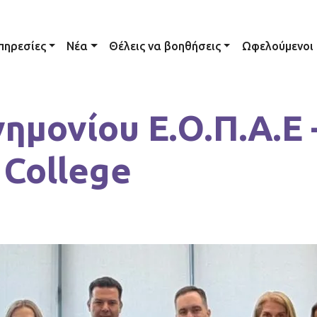
ation
πηρεσίες
Νέα
Θέλεις να βοηθήσεις
Ωφελούμενοι
μονίου Ε.Ο.Π.Α.Ε 
 College